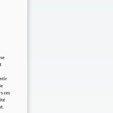
sse
t
ntir
de
rs ces
ité
nt.