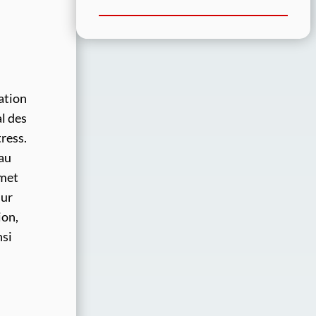
ation
l des
ress.
 au
rmet
Sur
ion,
nsi