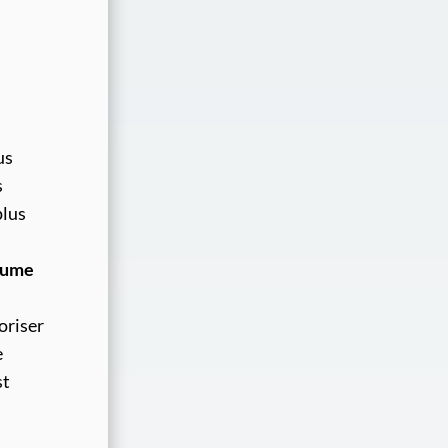
us
s
plus
olume
oriser
e
st