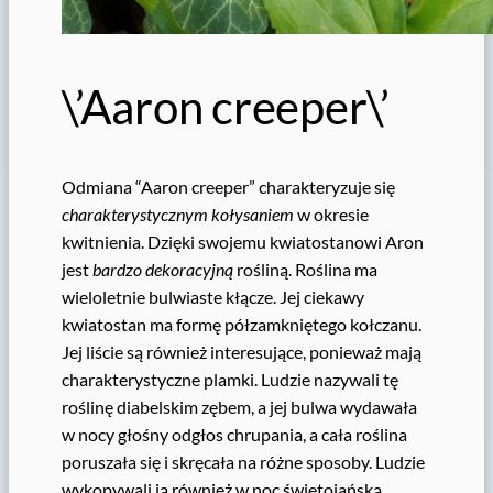
\’Aaron creeper\’
Odmiana “Aaron creeper” charakteryzuje się
charakterystycznym kołysaniem
w okresie
kwitnienia. Dzięki swojemu kwiatostanowi Aron
jest
bardzo dekoracyjną
rośliną. Roślina ma
wieloletnie bulwiaste kłącze. Jej ciekawy
kwiatostan ma formę półzamkniętego kołczanu.
Jej liście są również interesujące, ponieważ mają
charakterystyczne plamki. Ludzie nazywali tę
roślinę diabelskim zębem, a jej bulwa wydawała
w nocy głośny odgłos chrupania, a cała roślina
poruszała się i skręcała na różne sposoby. Ludzie
wykopywali ją również w noc świętojańską,