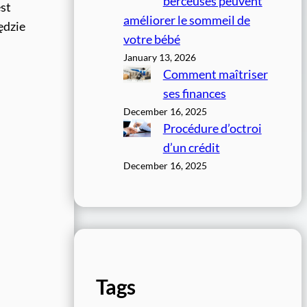
berceuses peuvent
st
améliorer le sommeil de
ędzie
votre bébé
January 13, 2026
Comment maîtriser
ses finances
December 16, 2025
Procédure d’octroi
d’un crédit
December 16, 2025
Tags