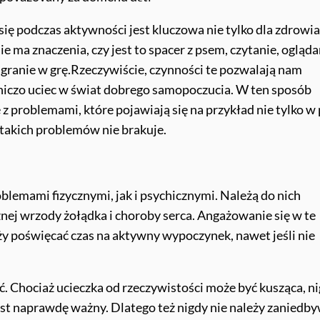
się podczas aktywności jest kluczowa nie tylko dla zdrowia
ie ma znaczenia, czy jest to spacer z psem, czytanie, ogląda
granie w grę.
Rzeczywiście, czynności te pozwalają nam
niczo uciec w świat dobrego samopoczucia. W ten sposób
z problemami, które pojawiają się na przykład nie tylko w 
 takich problemów nie brakuje.
blemami fizycznymi, jak i psychicznymi. Należą do nich
znej wrzody żołądka i choroby serca. Angażowanie się w te
y poświęcać czas na aktywny wypoczynek, nawet jeśli nie
. Chociaż ucieczka od rzeczywistości może być kusząca, n
st naprawdę ważny. Dlatego też nigdy nie należy zaniedb