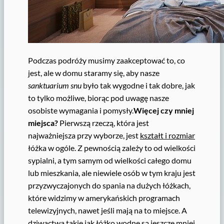
Podczas podróży musimy zaakceptować to, co
jest, ale w domu staramy się, aby nasze
sanktuarium snu
było tak wygodne i tak dobre, jak
to tylko możliwe, biorąc pod uwagę nasze
osobiste wymagania i pomysły.
Więcej czy mniej
miejsca?
Pierwszą rzeczą, która jest
najważniejsza przy wyborze, jest
kształt i rozmiar
łóżka w ogóle. Z pewnością zależy to od wielkości
sypialni, a tym samym od wielkości całego domu
lub mieszkania, ale niewiele osób w tym kraju jest
przyzwyczajonych do spania na dużych łóżkach,
które widzimy w amerykańskich programach
telewizyjnych, nawet jeśli mają na to miejsce. A
dziwactwa takie jak łóżko wodne są jeszcze mniej